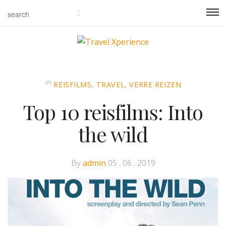
in
REISFILMS
,
TRAVEL
,
VERRE REIZEN
Top 10 reisfilms: Into
the wild
Posted
By
admin
05 . 06 . 2019
on